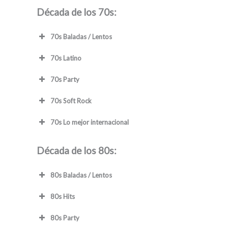
Década de los 70s:
70s Baladas / Lentos
70s Latino
70s Party
70s Soft Rock
70s Lo mejor internacional
Década de los 80s:
80s Baladas / Lentos
80s Hits
80s Party