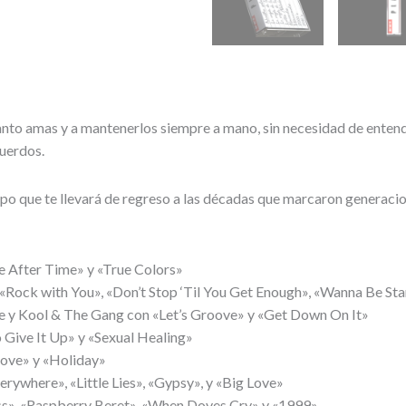
nto amas y a mantenerlos siempre a mano, sin necesidad de entender
cuerdos.
empo que te llevará de regreso a las décadas que marcaron generaci
e After Time» y «True Colors»
 «Rock with You», «Don’t Stop ‘Til You Get Enough», «Wanna Be St
ire y Kool & The Gang con «Let’s Groove» y «Get Down On It»
 Give It Up» y «Sexual Healing»
oove» y «Holiday»
rywhere», «Little Lies», «Gypsy», y «Big Love»
Kiss», «Raspberry Beret», «When Doves Cry» y «1999»