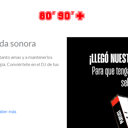
da sonora
 tanto amas y a mantenerlos
ía. Conviértete en el DJ de tus
aber más