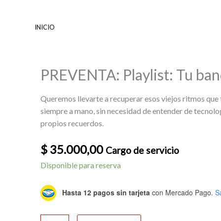
Ir
al
INICIO
contenido
PREVENTA: Playlist: Tu ban
Queremos llevarte a recuperar esos viejos ritmos que
siempre a mano, sin necesidad de entender de tecnolog
propios recuerdos.
$
35.000,00
Cargo de servicio
PREVENTA:
Disponible para reserva
Playlist:
Tu
Hasta 12 pagos sin tarjeta
con Mercado Pago.
S
banda
sonora