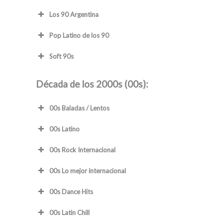
Los 90 Argentina
Pop Latino de los 90
Soft 90s
Década de los 2000s (00s):
00s Baladas / Lentos
00s Latino
00s Rock Internacional
00s Lo mejor internacional
00s Dance Hits
00s Latin Chill