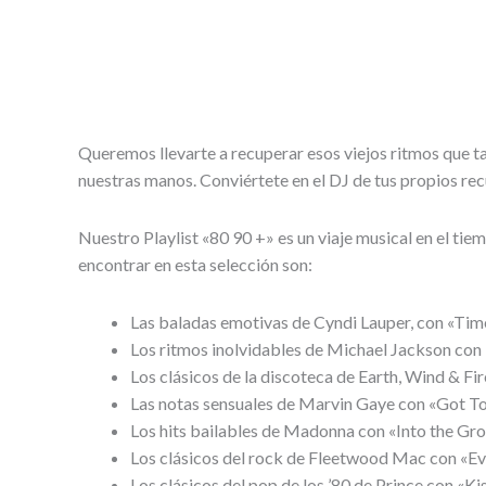
Queremos llevarte a recuperar esos viejos ritmos que ta
nuestras manos. Conviértete en el DJ de tus propios re
Nuestro Playlist «80 90 +» es un viaje musical en el ti
encontrar en esta selección son:
Las baladas emotivas de Cyndi Lauper, con «Tim
Los ritmos inolvidables de Michael Jackson con
Los clásicos de la discoteca de Earth, Wind & F
Las notas sensuales de Marvin Gaye con «Got To
Los hits bailables de Madonna con «Into the Gr
Los clásicos del rock de Fleetwood Mac con «Eve
Los clásicos del pop de los ’80 de Prince con «