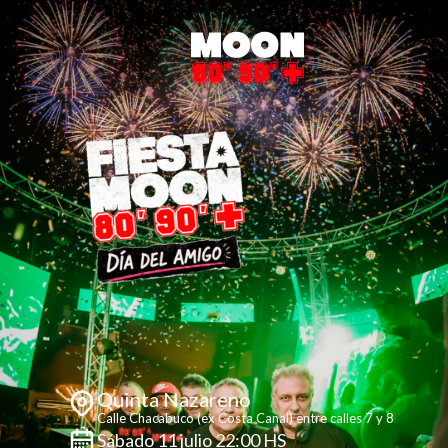
Quinta Nazareno
Calle Chacabuco (ex Costa Canal) entre calles 7 y 8
Sábado 11 julio 22:00 HS